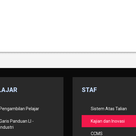
LAJAR
STAF
Pengambilan Pelajar
Sistem Atas Talian
Garis Panduan LI -
Kajian dan Inovasi
Industri
CCMS