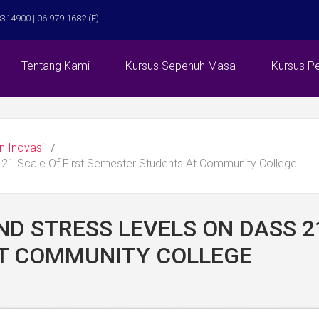
314900 | 06 979 1682 (F)
Tentang Kami
Kursus Sepenuh Masa
Kursus P
n Inovasi
 21 Scale Of First Semester Students At Community College
D STRESS LEVELS ON DASS 21
T COMMUNITY COLLEGE