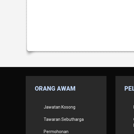
AdmirorFrames 2.0
, author/s
Vasiljevski
&
Kekeljevic
.
ORANG
AWAM
PE
Jawatan Kosong
Tawaran Sebutharga
Permohonan