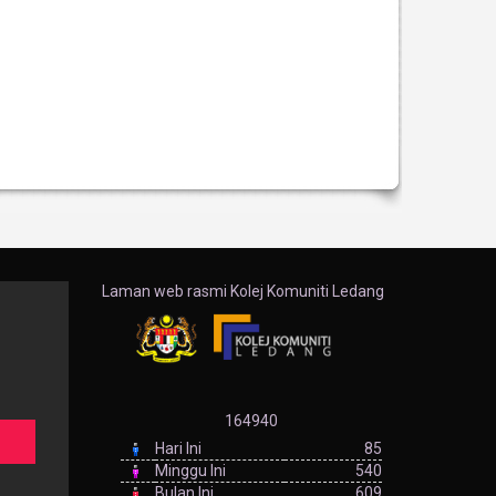
Laman web rasmi Kolej Komuniti Ledang
164940
Hari Ini
85
Minggu Ini
540
Bulan Ini
609