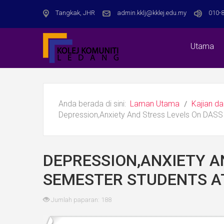
Tangkak, JHR
admin.kklj@kklej.edu.my
010-8
Utama
Anda berada di sini:
Laman Utama
Kajian da
Depression,Anxiety And Stress Levels On DASS
DEPRESSION,ANXIETY AN
SEMESTER STUDENTS A
Jumlah paparan: 188