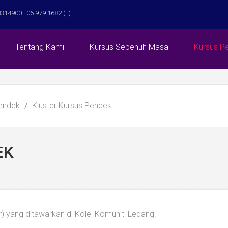
314900 | 06 979 1682 (F)
Tentang Kami
Kursus Sepenuh Masa
Kursus P
Pendek
Kluster Kursus Pendek
EK
r) yang ditawarkan di Kolej Komuniti Ledang.