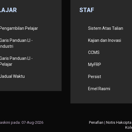
LAJAR
STAF
Pengambilan Pelajar
Sistem Atas Talian
Garis Panduan LI -
Kajian dan Inovasi
Industri
CCMS
Garis Panduan LI -
Pelajar
MyFRP
Jadual Waktu
Persist
Emel Rasmi
maskini pada: 07-Aug-2026
Penafian
|
Notis Hakcipta
Kol