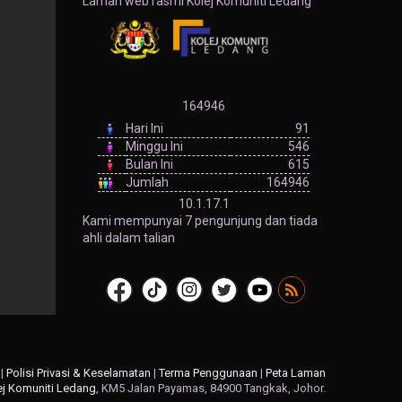
Laman web rasmi Kolej Komuniti Ledang
164946
Hari Ini
91
Minggu Ini
546
Bulan Ini
615
Jumlah
164946
10.1.17.1
Kami mempunyai 7 pengunjung dan tiada
ahli dalam talian
|
Polisi Privasi & Keselamatan
|
Terma Penggunaan
|
Peta Laman
ej Komuniti Ledang
, KM5 Jalan Payamas, 84900 Tangkak, Johor.