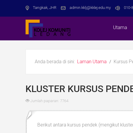
Tangkak, JHR
admin.kklj@kklej.edu.my
010-8
Utama
Anda berada di sini:
Laman Utama
Kursus 
KLUSTER KURSUS PEND
Jumlah paparan: 7764
Berikut antara kursus pendek (mengikut kluste