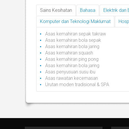
Sains Kesihatan
Bahasa
Elektrik dan 
Komputer dan Teknologi Maklumat
Hospi
Asas kemahiran sepak takraw
Asas kemahiran bola sepak
Asas kemahiran bola jaring
Asas kemahiran squash
Asas kemahiran ping pong
Asas kemahiran bola jaring
Asas penyusuan susu ibu
Asas rawatan kecemasan
Urutan moden tradisional & SPA
AdmirorFrames 2.0
, author/s
Vasiljevski
&
Kekeljevic
.