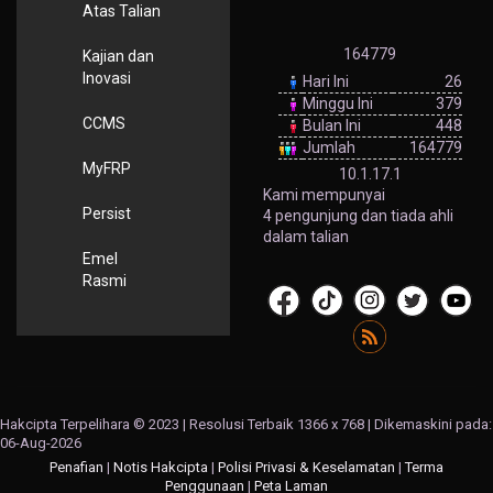
Atas Talian
164779
Kajian dan
Inovasi
Hari Ini
26
Minggu Ini
379
CCMS
Bulan Ini
448
Jumlah
164779
MyFRP
10.1.17.1
Kami mempunyai
Persist
4 pengunjung dan tiada ahli
dalam talian
Emel
Rasmi
Hakcipta Terpelihara © 2023 | Resolusi Terbaik 1366 x 768 | Dikemaskini pada:
06-Aug-2026
Penafian
|
Notis Hakcipta
|
Polisi Privasi & Keselamatan
|
Terma
Penggunaan
|
Peta Laman