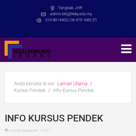
Tangkak, JHR
admin.kklj@kklej.edu.my
010-8314900 | 06 979 1682 (F)
Anda berada di sini:
Laman Utama
Kursus Pendek
Info Kursus Pendek
INFO KURSUS PENDEK
Jumlah paparan: 11511