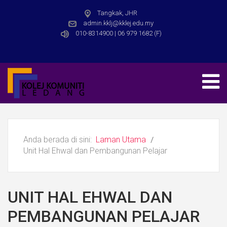
Tangkak, JHR
admin.kklj@kklej.edu.my
010-8314900 | 06 979 1682 (F)
Anda berada di sini:
Laman Utama
Unit Hal Ehwal dan Pembangunan Pelajar
UNIT HAL EHWAL DAN
PEMBANGUNAN PELAJAR