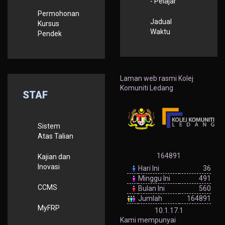
- Pelajar
Permohonan
Jadual
Kursus
Waktu
Pendek
Laman web rasmi Kolej
Komuniti Ledang
STAF
Sistem
Atas Talian
164891
Kajian dan
Inovasi
Hari Ini
36
Minggu Ini
491
CCMS
Bulan Ini
560
Jumlah
164891
MyFRP
10.1.17.1
Kami mempunyai