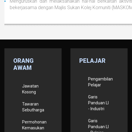
Menguruskan dan melaksanakan hal-hal berkaitan aktivit
bekerjasama dengan Majlis Sukan Kolej Komuniti (MASKOM
AdmirorFrames 2.0
, author/s
Vasiljevski
&
Kekeljevic
.
ORANG
PELAJAR
AWAM
Pengambilan
Pelajar
Jawatan
Kosong
Garis
Panduan LI
Tawaran
- Industri
Sebutharga
Garis
Permohonan
Panduan LI
Kemasukan